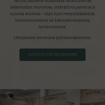
tarjota jokaiselle asiakkaalle asiantuntevaa
lääkehoidon neuvontaa, ystävällistä palvelua ja
sujuvaa asiointia – olipa kyse reseptilääkkeistä,
itsehoitotuotteista tai kokonaisvaltaisesta
hyvinvoinnista.
Lämpimästi tervetuloa palveltavaksemme.
TUTUSTU PALVELUIHIMME