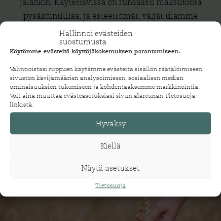
jalankin. Käytettävissä on runsaasti maksutonta
pysäköintitilaa, ja esteettömät, väljät tilamme
tekevät asioinnista sujuvaa myös lastenrattaiden,
Hallinnoi evästeiden
suostumusta
ostoskärryjen ja pyörätuolin kanssa.
Käytämme evästeitä käyttäjäkokemuksen parantamiseen.
Valinnoistasi riippuen käytämme evästeitä sisällön räätälöimiseen,
sivuston kävijämäärien analysoimiseen, sosiaalisen median
SIJAINTIMME
ominaisuuksien tukemiseen ja kohdentaaksemme markkinointia.
Voit aina muuttaa evästeasetuksiasi sivun alareunan Tietosuoja-
linkistä.
Hyväksy
Kiellä
Näytä asetukset
Tietosuoja