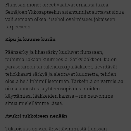
Flunssan monet oireet vaativat erilaista tukea.
Seinäjoen Ykkösapteekin asiantuntijat auttavat sinua
valitsemaan oikeat itsehoitovalmisteet jokaiseen
tarpeeseen:
Kipu ja kuume kuriin
Päänsärky ja lihassärky kuuluvat flunssaan,
puhumattakaan kuumeesta. Särkylääkkeet, kuten
parasetamoli tai tulehduskipulääkkeet, lievittävät
tehokkaasti särkyä ja alentavat kuumetta, tehden
olosta heti inhimillisemmän. Tärkeintä on varmistaa
oikea annostus ja yhteensopivuus muiden
käyttämiesi lääkkeiden kanssa – me neuvomme
sinua mielellämme tässä.
Avuksi tukkoiseen nenään
Tukkoisuus on yksi ärsyttävimmistä flunssan