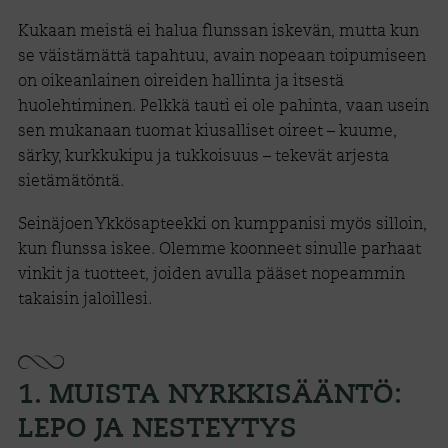
Kukaan meistä ei halua flunssan iskevän, mutta kun
se väistämättä tapahtuu, avain nopeaan toipumiseen
on oikeanlainen oireiden hallinta ja itsestä
huolehtiminen. Pelkkä tauti ei ole pahinta, vaan usein
sen mukanaan tuomat kiusalliset oireet – kuume,
särky, kurkkukipu ja tukkoisuus – tekevät arjesta
sietämätöntä.
Seinäjoen Ykkösapteekki on kumppanisi myös silloin,
kun flunssa iskee. Olemme koonneet sinulle parhaat
vinkit ja tuotteet, joiden avulla pääset nopeammin
takaisin jaloillesi.
1. MUISTA NYRKKISÄÄNTÖ:
LEPO JA NESTEYTYS