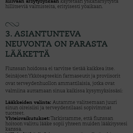
käytetään yskänärsytystä
Kuivaan ärsytysyskään
hillitseviä valmisteita, erityisesti yöaikaan.
3. ASIANTUNTEVA
NEUVONTA ON PARASTA
LÄÄKETTÄ
Flunssan hoidossa ei tarvitse tietää kaikkea itse.
Seinäjoen Ykkösapteekin farmaseutit ja proviisorit
ovat terveydenhuollon ammattilaisia, jotka ovat
valmiina auttamaan sinua kaikissa kysymyksissäsi:
Autamme valitsemaan juuri
Lääkkeiden valinta:
sinun oireisiisi ja terveydentilaasi sopivimmat
tuotteet.
Tarkistamme, että flunssan
Yhteisvaikutukset:
hoitoon valittu lääke sopii yhteen muiden lääkitystesi
kanssa.