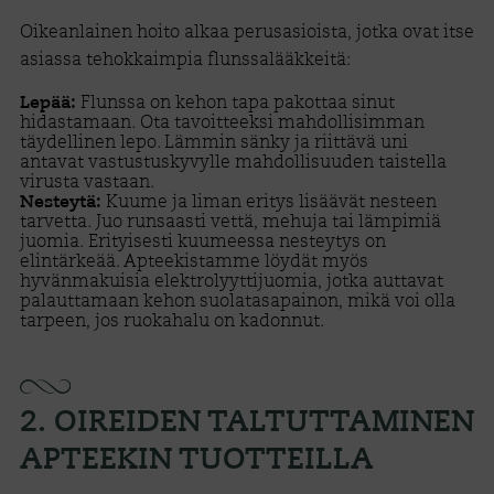
Oikeanlainen hoito alkaa perusasioista, jotka ovat itse
asiassa tehokkaimpia flunssalääkkeitä:
Flunssa on kehon tapa pakottaa sinut
Lepää:
hidastamaan. Ota tavoitteeksi mahdollisimman
täydellinen lepo. Lämmin sänky ja riittävä uni
antavat vastustuskyvylle mahdollisuuden taistella
virusta vastaan.
Kuume ja liman eritys lisäävät nesteen
Nesteytä:
tarvetta. Juo runsaasti vettä, mehuja tai lämpimiä
juomia. Erityisesti kuumeessa nesteytys on
elintärkeää. Apteekistamme löydät myös
hyvänmakuisia elektrolyyttijuomia, jotka auttavat
palauttamaan kehon suolatasapainon, mikä voi olla
tarpeen, jos ruokahalu on kadonnut.
2. OIREIDEN TALTUTTAMINEN
APTEEKIN TUOTTEILLA