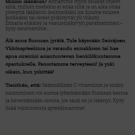
Annamme myös selkeät ohjeet
Milloin lääkäriin?
siitä, milloin itsehoito ei enää riitä ja on aika ottaa
yhteyttä lääkäriin (esimerkiksi jos kuume nousee
korkeaksi tai oireet pitkittyvät yli viikon).
Ennalta ehkäisy ja vastustuskyvyn parantaminen –
kysy neuvoamme.
Älä anna flunssan jyrätä. Tule käymään Seinäjoen
Ykkösapteekissa ja varaudu ennakkoon tai hae
apua oireisiisi asiantuntevan henkilökuntamme
opastuksella. Panostamme terveyteesi! Ja yski
oikein, kun yskittää!
Säännöllinen C-vitamiinin ja sinkin
Tiesithän, että:
nauttiminen voi auttaa lyhentämään flunssan kestoa
ja lieventämään oireita, jos tauti on jo iskenyt. Kysy
lisää valmisteista apteekistamme!