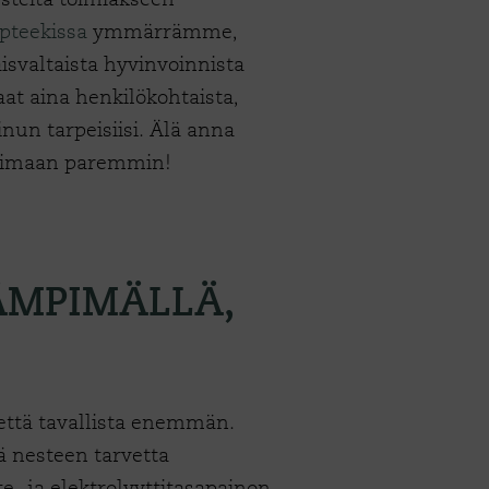
pteekissa
ymmärrämme,
isvaltaista hyvinvoinnista
aat aina henkilökohtaista,
nun tarpeisiisi. Älä anna
a voimaan paremmin!
ÄMPIMÄLLÄ,
tettä tavallista enemmän.
ä nesteen tarvetta
te- ja elektrolyyttitasapainon