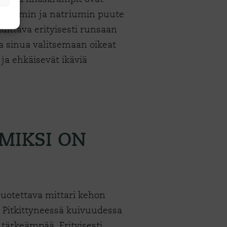
 kaliumin ja natriumin puute
dittava erityisesti runsaan
 sinua valitsemaan oikeat
 ja ehkäisevät ikäviä
.
MIKSI ON
luotettava mittari kehon
. Pitkittyneessä kuivuudessa
 tärkeämpää. Erityisesti