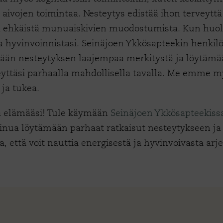
 aivojen toimintaa. Nesteytys edistää ihon terveytt
pa ehkäistä munuaiskivien muodostumista. Kun huole
a hyvinvoinnistasi. Seinäjoen Ykkösapteekin henkil
n nesteytyksen laajempaa merkitystä ja löytämään
eyttäsi parhaalla mahdollisella tavalla. Me emme my
 ja tukea.
a elämääsi! Tule käymään
Seinäjoen Ykkösapteekiss
inua löytämään parhaat ratkaisut nesteytykseen j
, että voit nauttia energisestä ja hyvinvoivasta arj