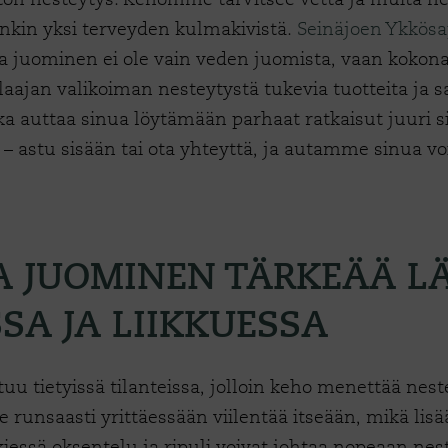
 onkin yksi terveyden kulmakivistä.
Seinäjoen Ykkösa
ja juominen ei ole vain veden juomista, vaan kokona
laajan valikoiman nesteytystä tukevia tuotteita ja s
a auttaa sinua löytämään parhaat ratkaisut juuri si
i – astu sisään tai ota yhteyttä, ja autamme sinu
A JUOMINEN TÄRKEÄÄ L
SA JA LIIKKUESSA
uu tietyissä tilanteissa, jolloin keho menettää nes
 runsaasti yrittäessään viilentää itseään, mikä lisä
kiessä oksentelu ja ripuli voivat johtaa nopeaan nes