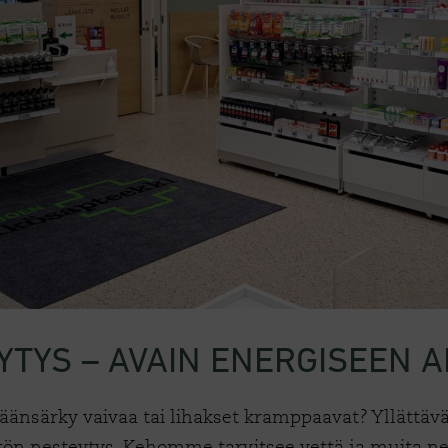
EYTYS – AVAIN ENERGISEEN
änsärky vaivaa tai lihakset kramppaavat? Yllättävä
ätön nesteytys. Kehomme tarvitsee vettä ja muita n