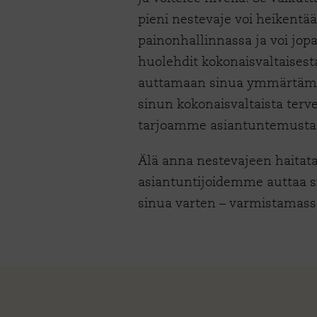
pieni nestevaje voi heikentää
painonhallinnassa ja voi jo
huolehdit kokonaisvaltaisest
auttamaan sinua ymmärtämää
sinun kokonaisvaltaista terv
tarjoamme asiantuntemusta
Älä anna nestevajeen haitat
asiantuntijoidemme auttaa s
sinua varten – varmistamassa