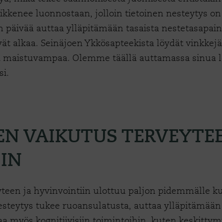
ikkenee luonnostaan, jolloin tietoinen nesteytys on
n päivää auttaa ylläpitämään tasaista nestetasapai
vät alkaa. Seinäjoen Ykkösapteekista löydät vinkkejä
 maistuvampaa. Olemme täällä auttamassa sinua lö
äsi.
N VAIKUTUS TERVEYTEE
IN
teen ja hyvinvointiin ulottuu paljon pidemmälle k
steytys tukee ruoansulatusta, auttaa ylläpitämään
ttaa myös kognitiivisiin toimintoihin, kuten keskitty