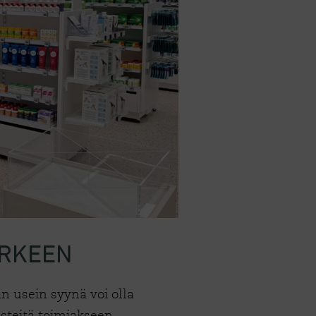
 ARKEEN
n usein syynä voi olla
esteitä toimiakseen