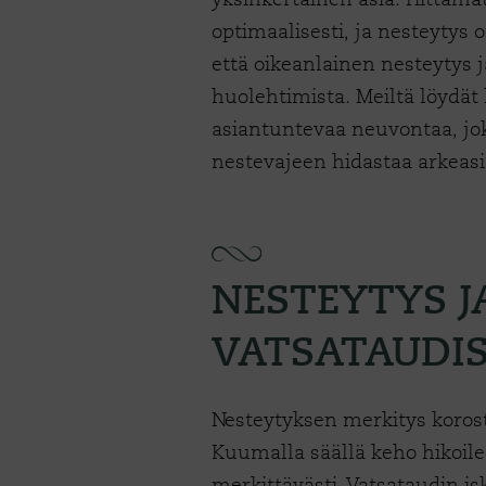
optimaalisesti, ja nesteytys
että oikeanlainen nesteytys 
huolehtimista. Meiltä löydät 
asiantuntevaa neuvontaa, jok
nestevajeen hidastaa arkeas
NESTEYTYS J
VATSATAUDIS
Nesteytyksen merkitys korost
Kuumalla säällä keho hikoilee
merkittävästi. Vatsataudin is