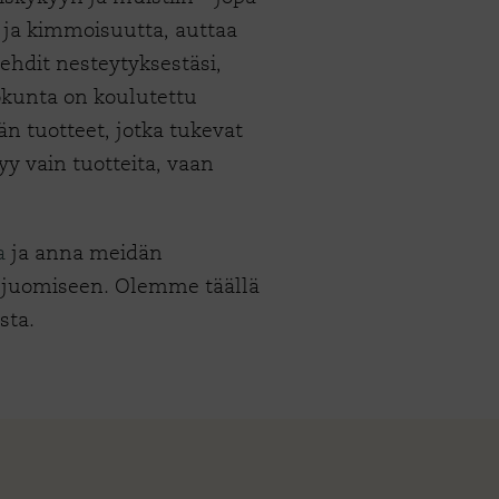
ä ja kimmoisuutta, auttaa
hdit nesteytyksestäsi,
ökunta on koulutettu
 tuotteet, jotka tukevat
y vain tuotteita, vaan
a
ja anna meidän
a juomiseen. Olemme täällä
esta.