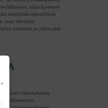
s liikkuessa, olipa kyseessä
mikä edellyttää säännöllistä
tä, vaan tarvitaan
löytyy runsaasti ja joihin saat
 JA
 ja
voin, kuten väsymyksenä,
ii tehokkaammin,
isesti lihaskrampit ovat