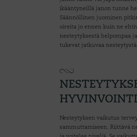
ikääntyneillä janon tunne he
Säännöllinen juominen pitki
oireita jo ennen kuin ne ehti
nesteytyksestä helpompaa ja
tukevat jatkuvaa nesteytyst
NESTEYTYKSE
HYVINVOINTI
Nesteytyksen vaikutus tervey
sammuttamiseen. Riittävä ne
ja voitelee niveliä. Se vaiku