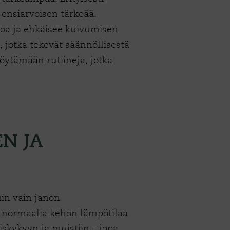
 ensiarvoisen tärkeää.
noa ja ehkäisee kuivumisen
, jotka tekevät säännöllisestä
ytämään rutiineja, jotka
N JA
uin vain janon
 normaalia kehon lämpötilaa
miskykyyn ja muistiin – jopa