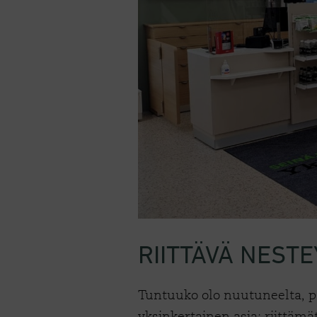
RIITTÄVÄ NEST
Tuntuuko olo nuutuneelta, pä
yksinkertainen asia: riittäm