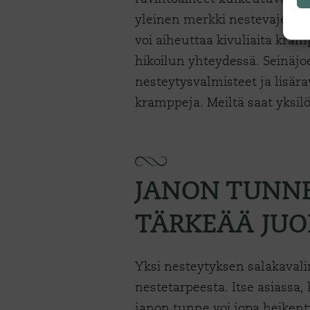
yleinen merkki nestevajeesta
voi aiheuttaa kivuliaita kram
hikoilun yhteydessä. Seinäj
nesteytysvalmisteet ja lisära
kramppeja. Meiltä saat yksil
JANON TUNNE
TÄRKEÄÄ JUO
Yksi nesteytyksen salakavali
nestetarpeesta. Itse asiassa,
janon tunne voi jopa heikent